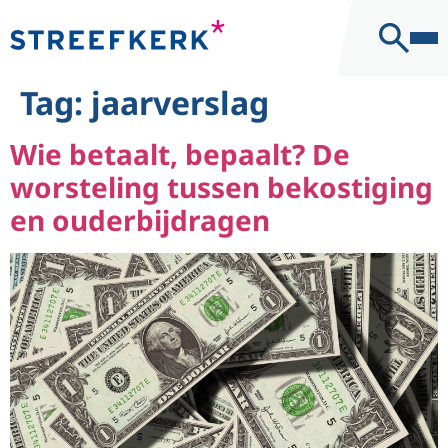
naar de
Kantoor
inhoud
Contact
Tag:
jaarverslag
Wie betaalt, bepaalt? De
worsteling tussen bekostiging
en ouderbijdragen