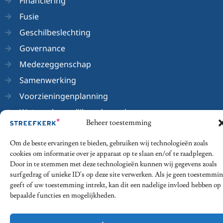
Financiering
Fusie
Geschilbeslechting
Governance
Medezeggenschap
Samenwerking
Voorzieningenplanning
Wetenschappelijk onderzoek
Beheer toestemming
Om de beste ervaringen te bieden, gebruiken wij technologieën zoals
cookies om informatie over je apparaat op te slaan en/of te raadplegen.
© 2026 - Streefkerk Onderwijsrecht
Door in te stemmen met deze technologieën kunnen wij gegevens zoals
surfgedrag of unieke ID's op deze site verwerken. Als je geen toestemmi
Privacy Statement
Algemene voorwaarden
geeft of uw toestemming intrekt, kan dit een nadelige invloed hebben op
bepaalde functies en mogelijkheden.
Disclaimer
Klachtenregeling