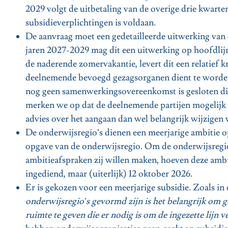
2029 volgt de uitbetaling van de overige drie kwarten
subsidieverplichtingen is voldaan.
De aanvraag moet een gedetailleerde uitwerking van d
jaren 2027-2029 mag dit een uitwerking op hoofdlijn
de naderende zomervakantie, levert dit een relatief 
deelnemende bevoegd gezagsorganen dient te worden
nog geen samenwerkingsovereenkomst is gesloten die 
merken we op dat de deelnemende partijen mogelij
advies over het aangaan dan wel belangrijk wijzige
De onderwijsregio’s dienen een meerjarige ambitie op
opgave van de onderwijsregio. Om de onderwijsregio
ambitieafspraken zij willen maken, hoeven deze ambit
ingediend, maar (uiterlijk) 12 oktober 2026.
Er is gekozen voor een meerjarige subsidie. Zoals in
onderwijsregio’s gevormd zijn is het belangrijk om g
ruimte te geven die er nodig is om de ingezette lijn 