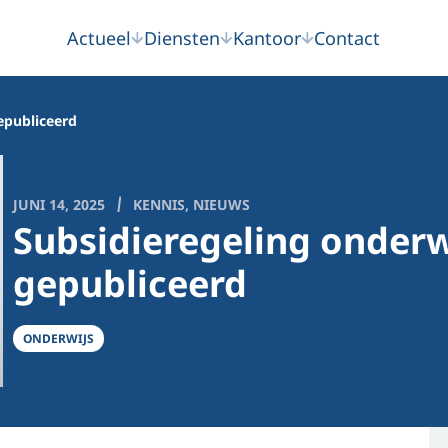
Actueel
Diensten
Kantoor
Contact
epubliceerd
JUNI 14, 2025
KENNIS
,
NIEUWS
Subsidieregeling onderw
gepubliceerd
ONDERWIJS