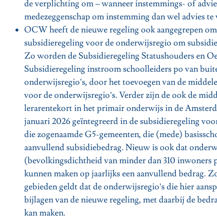
de verplichting om – wanneer instemmings- of advies
medezeggenschap om instemming dan wel advies te 
OCW heeft de nieuwe regeling ook aangegrepen om en
subsidieregeling voor de onderwijsregio om subsidie
Zo worden de Subsidieregeling Statushouders en Oek
Subsidieregeling instroom schoolleiders po van buit
onderwijsregio’s, door het toevoegen van de middele
voor de onderwijsregio’s. Verder zijn de ook de midd
lerarentekort in het primair onderwijs in de Amste
januari 2026 geïntegreerd in de subsidieregeling voo
die zogenaamde G5-gemeenten, die (mede) basissch
aanvullend subsidiebedrag. Nieuw is ook dat onderw
(bevolkingsdichtheid van minder dan 310 inwoners p
kunnen maken op jaarlijks een aanvullend bedrag. 
gebieden geldt dat de onderwijsregio’s die hier aa
bijlagen van de nieuwe regeling, met daarbij de bed
kan maken.