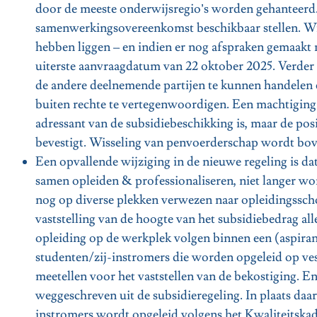
door de meeste onderwijsregio’s worden gehanteerd.
samenwerkingsovereenkomst beschikbaar stellen. Wij 
hebben liggen – en indien er nog afspraken gemaakt 
uiterste aanvraagdatum van 22 oktober 2025. Verder
de andere deelnemende partijen te kunnen handelen e
buiten rechte te vertegenwoordigen. Een machtiging d
adressant van de subsidiebeschikking is, maar de pos
bevestigt. Wisseling van penvoerderschap wordt bo
Een opvallende wijziging in de nieuwe regeling is d
samen opleiden & professionaliseren, niet langer wo
nog op diverse plekken verwezen naar opleidingsscho
vaststelling van de hoogte van het subsidiebedrag al
opleiding op de werkplek volgen binnen een (aspiran
studenten/zij-instromers die worden opgeleid op ves
meetellen voor het vaststellen van de bekostiging. E
weggeschreven uit de subsidieregeling. In plaats daa
instromers wordt opgeleid volgens het Kwaliteitska