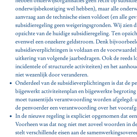
hebben onderwijsorganisaties geen
recht
op subsidie 
onderwijsbekostiging wel hebben), maar alle onderwi
aanvraag aan de technische eisen voldoet (en alle g
subsidieregeling geen weigeringsgronden. Wij zien dit
opzichte van de huidige subsidieregeling. Ten opzicht
evenwel een onzekere geldstroom. Denk bijvoorbeeld a
subsidieverplichtingen is voldaan en de voorwaardeli
uitkering van volgende jaarbedragen. Ook de reeds l
incidentele of structurele activiteiten) en het aanhou
niet wezenlijk door veranderen.
Onderdeel van de subsidieverplichtingen is dat de pe
bijgewerkt activiteitenplan en bijgewerkte begrotin
moet tussentijds verantwoording worden afgelegd: ui
de penvoerder een verantwoording over het voorafga
In de nieuwe regeling is expliciet opgenomen dat 
Voorheen was dat nog niet met zoveel woorden in d
stelt verschillende eisen aan de samenwerkingsovere