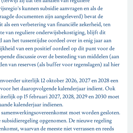
(terwijl zij dat ten aanzien van reguliere
jsregio’s kunnen subsidie aanvragen en als de
evraagde documenten zijn aangeleverd) bevat de
 als een verbetering van financiële zekerheid, ten
e van reguliere onderwijsbekostiging, blijft dit
an het tussentijdse oordeel over in enig jaar aan
jkheid van een positief oordeel op dit punt voor de
opende discussie over de besteding van middelen (aan
den van reserves (als buffer voor tegenslagen) zal hier
nvoerder uiterlijk 12 oktober 2026, 2027 en 2028 een
g voor het daaropvolgende kalenderjaar indient. Ook
terlijk op 15 februari 2027, 2028, 2029 en 2030 moet
ande kalenderjaar indienen.
een samenwerkingsovereenkomst moet worden gesloten.
e subsidieregeling opgenomen. De nieuwe regeling
enkomst, waarvan de meeste niet verrassen en reeds