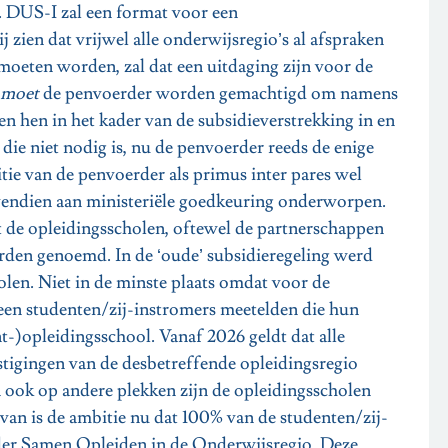
 DUS-I zal een format voor een
zien dat vrijwel alle onderwijsregio’s al afspraken
moeten worden, zal dat een uitdaging zijn voor de
moet
de penvoerder worden gemachtigd om namens
n hen in het kader van de subsidieverstrekking in en
ie niet nodig is, nu de penvoerder reeds de enige
itie van de penvoerder als primus inter pares wel
vendien aan ministeriële goedkeuring onderworpen.
at de opleidingsscholen, oftewel de partnerschappen
rden genoemd. In de ‘oude’ subsidieregeling werd
len. Niet in de minste plaats omdat voor de
leen studenten/zij-instromers meetelden die hun
t-)opleidingsschool. Vanaf 2026 geldt dat alle
tigingen van de desbetreffende opleidingsregio
n ook op andere plekken zijn de opleidingsscholen
rvan is de ambitie nu dat 100% van de studenten/zij-
der Samen Opleiden in de Onderwijsregio. Deze