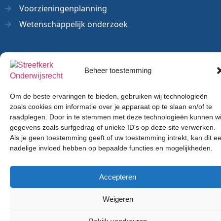
Voorzieningenplanning
Wetenschappelijk onderzoek
Beheer toestemming
© 2026 - Streefkerk Onderwijsrecht
Privacy Statement
Algemene voorwaarden
Om de beste ervaringen te bieden, gebruiken wij technologieën
zoals cookies om informatie over je apparaat op te slaan en/of te
Disclaimer
Klachtenregeling
raadplegen. Door in te stemmen met deze technologieën kunnen wi
gegevens zoals surfgedrag of unieke ID's op deze site verwerken.
Als je geen toestemming geeft of uw toestemming intrekt, kan dit e
nadelige invloed hebben op bepaalde functies en mogelijkheden.
Accepteren
Weigeren