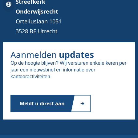
Streefkerk
Onderwijsrecht
Orteliuslaan 1051
3528 BE Utrecht
Aanmelden
updates
Op de hoogte blijven? Wij versturen enkele keren per
jaar een nieuwsbrief en informatie over
kantooractiviteiten.
Meldt u direct aan