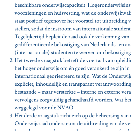
beschikbare onderwijscapaciteit. Hogeronderwijsinst
voorzieningen en huisvesting, wat de onderwijskwali
staat positief tegenover het voorstel tot uitbreidin
stellen, zodat de instroom van internationale studen
Tegelijkertijd bepleit de raad ook de verkenning van
gedifferentieerde bekostiging van Nederlands- en and
(internationale) studenten te werven om bekostigin
Het tweede vraagstuk betreft de voertaal van opleidi
het hoger onderwijs om én goed verankerd te zijn in
internationaal georiënteerd te zijn. Wat de Onderwi
expliciet, inhoudelijk en transparant verantwoording
bestaande – maar versterkte – interne en externe v
vervolgens zorgvuldig gehandhaafd worden. Wat betre
weggelegd voor de NVAO.
Het derde vraagstuk richt zich op de beheersing van
Onderwijsraad ondersteunt de uitbreiding van de ve