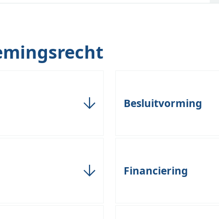
emingsrecht
Besluitvorming
sterk gereguleerd en
Besluitvorming vindt conti
voortdurend in gesprek met
operationeel niveau. Som
Financiering
over beleidsontwikkeling,
bijvoorbeeld vanwege hun 
iging vraagt om een scherp
besluitvormingsprocessen
ingen en een route naar
andere grote keuzes. Daarn
de sectoren veelvuldig te
De financiering van publi