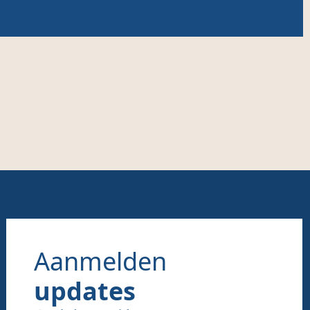
2
I
Aanmelden
updates