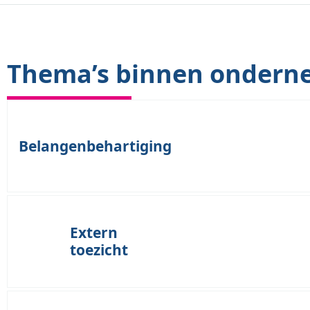
Thema’s binnen ondern
Belangenbehartiging
Organisaties in de publieke sector opereren binnen een 
politiek gevoelig krachtenveld. Tegelijkertijd zijn zij 
Extern
toezicht
overheden, toezichthouders en samenwerkingspartners 
financiering en regelgeving. Effectieve belangenbehart
inzicht in de juridische kaders, de bestuurlijke verhoud
Het onderwijs en de kinderopvang hebben als gereguleer