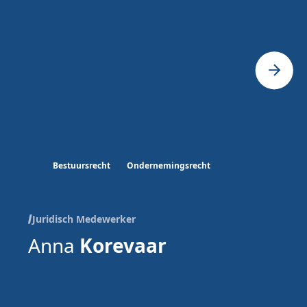
 van het nieuw gewenste aanbod. Daarbij heeft de
derwijsinstellingen onze aandacht en adviseren we
wijze waarop een beoogde beslissing zich verhoudt tot
et- en regelgeving.
Bestuursrecht
Ondernemingsrecht
Juridisch Medewerker
Anna
Korevaar