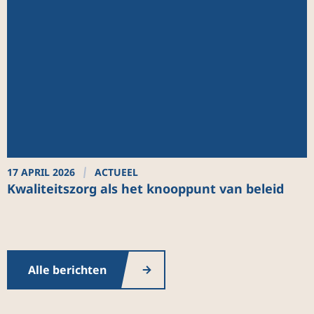
17 APRIL 2026
ACTUEEL
2
Kwaliteitszorg als het knooppunt van beleid
I
g
b
o
Alle berichten