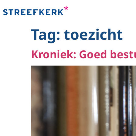
naar de
inhoud
Tag:
toezicht
Kroniek: Goed best