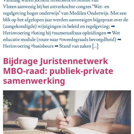
Vloten aanwezig bij het uitverkochte congres “Wet- en
regelgeving hoger onderwijs” van Medilex Onderwijs. Met een
blik op het afgelopen jaar werden aanwezigen bijgepraat over de
(aangekondigde) wijzigingen in beleid en regelgeving: ➡
Herinvoering #loting bij #numerusfixus opleidingen ➡ Wet
educatie module (route naar #tweedegraads bevoegdheid) ➡
Herinvoering #basisbeurs ➡ Stand van zaken […]
Bijdrage Juristennetwerk
MBO-raad: publiek-private
samenwerking