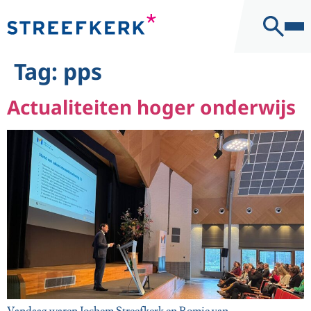
naar de
Kantoor
inhoud
Contact
Tag:
pps
Actualiteiten hoger onderwijs
Vandaag waren Jochem Streefkerk en Romie van