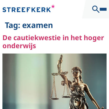
naar de
Kantoor
inhoud
Contact
Tag:
examen
De cautiekwestie in het hoger
onderwijs