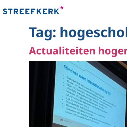
naar de
inhoud
Tag:
hogescho
Actualiteiten hoge