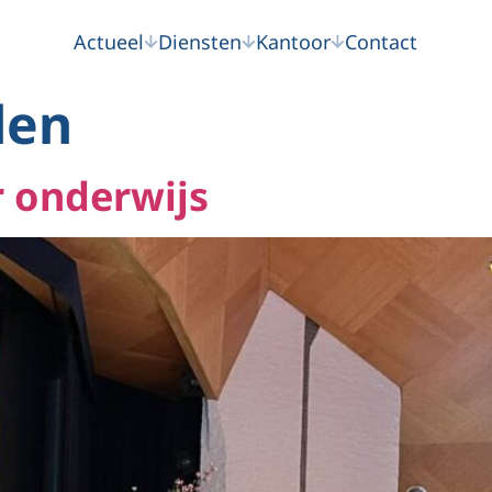
Actueel
Diensten
Kantoor
Contact
len
r onderwijs