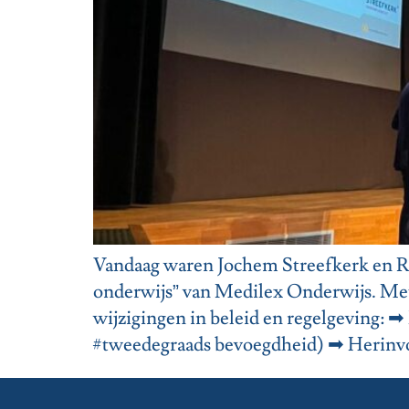
Vandaag waren Jochem Streefkerk en Ro
onderwijs” van Medilex Onderwijs. Met 
wijzigingen in beleid en regelgeving: 
#tweedegraads bevoegdheid) ➡ Herinvo