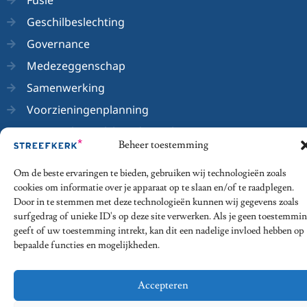
Fusie
Geschilbeslechting
Governance
Medezeggenschap
Samenwerking
Voorzieningenplanning
Wetenschappelijk onderzoek
Beheer toestemming
Om de beste ervaringen te bieden, gebruiken wij technologieën zoals
cookies om informatie over je apparaat op te slaan en/of te raadplegen.
© 2026 - Streefkerk Onderwijsrecht
Door in te stemmen met deze technologieën kunnen wij gegevens zoals
surfgedrag of unieke ID's op deze site verwerken. Als je geen toestemmi
geeft of uw toestemming intrekt, kan dit een nadelige invloed hebben op
Privacy Statement
Algemene voorwaarden
bepaalde functies en mogelijkheden.
Disclaimer
Klachtenregeling
Accepteren